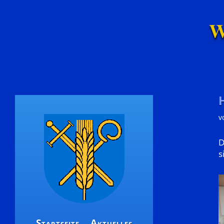
W
v
D
s
Startseite
Aktuelles