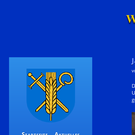
W
v
D
U
g
Startseite
Aktuelles